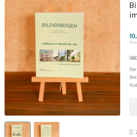
Bi
im
10
Prei
ÜBE
Der
Bet
Rol
Z