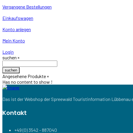
Vergangene Bestellungen
Einkaufswagen
Konto anlegen
Mein Konto
Login
suchen
×
suchen
Angesehene Produkte
×
Has no content to show !
Das ist der Webshop der Spreewald Touristinformation Lübbenau e
Kontakt
+49 (0) 3542 - 887040